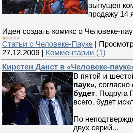
выпущен ком
продажу 14 
Идея создать комикс о Человеке-пау
Cтатьи о Человеке-Пауке
|
Просмотр
27.12.2009
|
Комментарии (1)
Кирстен Данст в «Человеке-пауке
В пятой и шесто
паук»
, согласно
будет
. Подруга
всего, будет ис
По неподтвержд
двух серий...