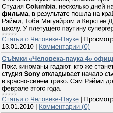
Студия
Columbia
, несколько дней 
фильма
, в результате пошла на к
Рэйми, Тоби Магуайром и Кирстен Д
школу. У плетущего паутину суперге
Cтатьи о Человеке-Пауке
|
Просмотр
13.01.2010
|
Комментарии (0)
Съёмки «Человека-паука 4» офи
Пока киноманы гадают, кто же стан
студия
Sony
откладывает начало с
в красно-синем трико.
Сэм Рэйми
до
феврале этого года.
Cтатьи о Человеке-Пауке
|
Просмотр
10.01.2010
|
Комментарии (0)