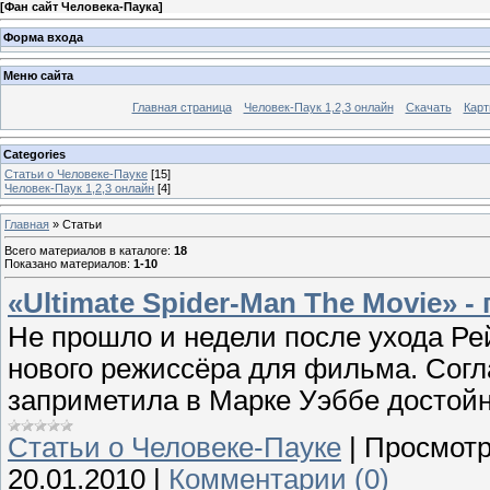
[
Фан сайт Человека-Паука
]
Форма входа
Меню сайта
Главная страница
Человек-Паук 1,2,3 онлайн
Скачать
Карт
Categories
Cтатьи о Человеке-Пауке
[15]
Человек-Паук 1,2,3 онлайн
[4]
Главная
»
Статьи
Всего материалов в каталоге
:
18
Показано материалов
:
1-10
«Ultimate Spider-Man The Movie» 
Не прошло и недели после ухода Рей
нового режиссёра для фильма. Сог
заприметила в Марке Уэббе достойн
Cтатьи о Человеке-Пауке
|
Просмотр
20.01.2010
|
Комментарии (0)